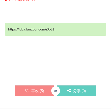
https://lcba.lanzoui.com/i0otj1i
喜欢 (
5
)
分享 (
0
)
or