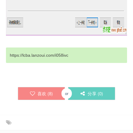
https://lcba.lanzoui.com/i058ivc
喜欢 (
8
)
分享 (
0
)
or