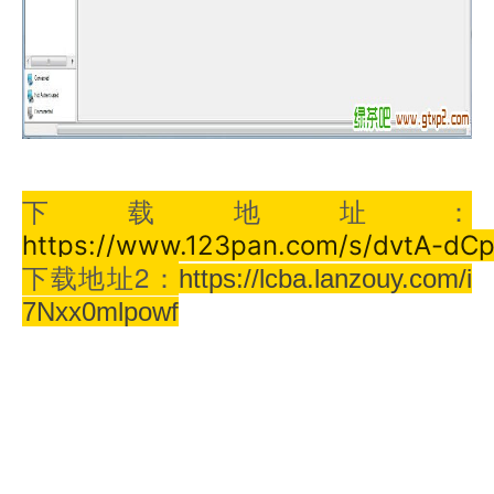
下载地址：
https://www.123pan.com/s/dvtA-dC
下载地址2：
https://lcba.lanzouy.com/i
7Nxx0mlpowf