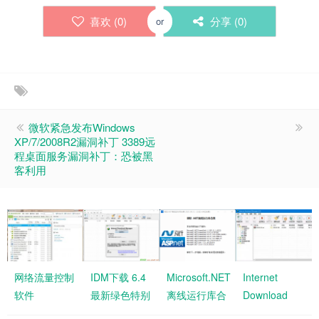
喜欢 (
0
)
分享 (
0
)
or
微软紧急发布Windows
XP/7/2008R2漏洞补丁 3389远
程桌面服务漏洞补丁：恐被黑
客利用
网络流量控制
IDM下载 6.4
Microsoft.NET
Internet
软件
最新绿色特别
离线运行库合
Download
NetLimiter
版 可下载网
集发布
Manager