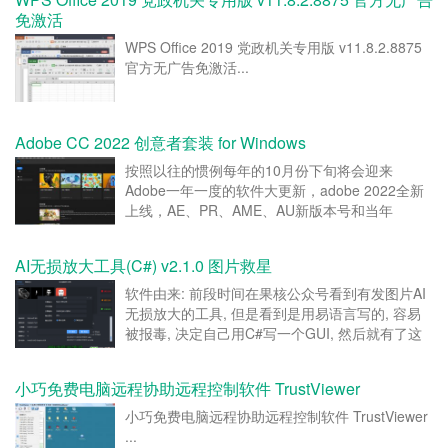
免激活
WPS Office 2019 党政机关专用版 v11.8.2.8875
官方无广告免激活...
Adobe CC 2022 创意者套装 for Windows
按照以往的惯例每年的10月份下旬将会迎来
Adobe一年一度的软件大更新，adobe 2022全新
上线，AE、PR、AME、AU新版本号和当年
2015.5版有异曲同工之处。 最新Adobe2022全集
桶 正式版，更强大的内容，更完善的功能，更全
AI无损放大工具(C#) v2.1.0 图片救星
面的软件，给你带来全新不一样的体验。 &...
软件由来: 前段时间在果核公众号看到有发图片AI
无损放大的工具, 但是看到是用易语言写的, 容易
被报毒, 决定自己用C#写一个GUI, 然后就有了这
款工具. 代码即将在github开源. 本程序使用了来自
腾讯ARC Lab提供的 Real-ESRGAN 模型，目前
小巧免费电脑远程协助远程控制软件 TrustViewer
模型主要来自于人像，能...
小巧免费电脑远程协助远程控制软件 TrustViewer
...