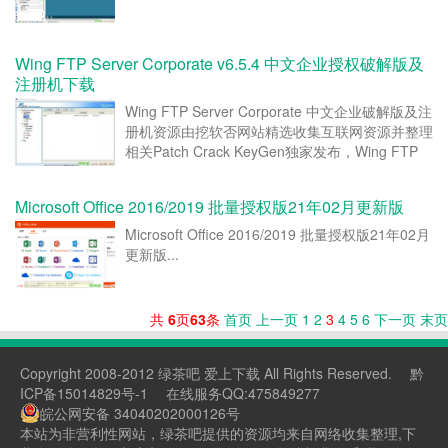
Wing FTP Server Corporate v6.5.4 中文企业授权破解版及
注册机下载
Wing FTP Server Corporate 中文企业破解版及注
册机资源由挖软否网站精选收集互联网资源并整理
相关Patch Crack KeyGen独家发布，Wing FTP
Server 是一款专业的跨平台FTP服务器端, 支持可
伸缩的处理器架构并采用异步IO处理, 所以在速度
Microsoft Office 2016/2019 批量授权版21年02月更新版
和效率方面领先于其他同...
Microsoft Office 2016/2019 批量授权版21年02月
更新版...
共
6
页
63
条
首页
上一页
1
2
3
4
5
6
下一页
末页
Copyright 2008-2012 绿茶吧 爱上下载 All Rights Reserved.
黔
ICP备15014829号-1
在线服务QQ:475849277
皖公网安备 34040202000126号
本站为非营利性网站，绿茶吧提供的资源均来自网络收集整理,下