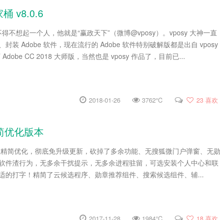
 v8.0.6
，不得不想起一个人，他就是“赢政天下”（微博@vposy）。vposy 大神一直
装 Adobe 软件，现在流行的 Adobe 软件特别破解版都是出自 vposy
dobe CC 2018 大师版，当然也是 vposy 作品了，目前已...
2018-01-26
3762℃
23
喜欢
精简优化版本
专注精简优化，彻底免升级更新，砍掉了多余功能、无搜狐微门户弹窗、无
软件渣行为，无多余干扰提示，无多余进程驻留，可选安装个人中心和联
适的打字！精简了云候选程序、勋章推荐组件、搜索候选组件、辅...
2017-11-28
1984℃
18
喜欢