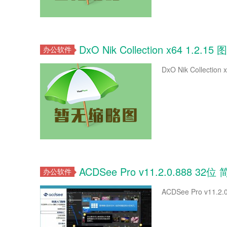
DxO Nik Collection x64 1.
办公软件
DxO Nik Collectio
ACDSee Pro v11.2.0.888 
办公软件
ACDSee Pro v11.