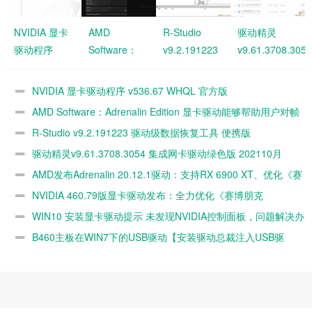
NVIDIA 显卡
AMD
R-Studio
驱动精灵
驱动程序
Software：
v9.2.191223
v9.61.3708.3054
v536.67
Adrenalin
驱动级数据恢
集成网卡驱动绿
WHQL 官方
Edition 显卡
复工具 便携
色版 202110月
NVIDIA 显卡驱动程序 v536.67 WHQL 官方版
版
驱动能够帮助
版
版
AMD Software：Adrenalin Edition 显卡驱动能够帮助用户对帧
用户对帧率进
率进行优
R-Studio v9.2.191223 驱动级数据恢复工具 便携版
行优
驱动精灵v9.61.3708.3054 集成网卡驱动绿色版 202110月
版
AMD发布Adrenalin 20.12.1驱动：支持RX 6900 XT、优化《赛
博朋克 207
NVIDIA 460.79版显卡驱动发布：全力优化《赛博朋克
2077》
WIN10 安装显卡驱动提示 未发现NVIDIA控制面板，问题解决办
法。
B460主板在WIN7下的USB驱动【安装驱动总裁注入USB驱
动】