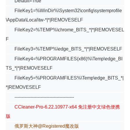
Default=True
FileKey1=%WinDir%\System32\config\systemprofile
\AppData\Local\tw-*|*|REMOVESELF
FileKey2=%TEMP%\chrome_BITS_*|*|REMOVESEL
F
FileKey3=%TEMP%\edge_BITS_*|*|REMOVESELF
FileKey4=%PROGRAMFILES(x86)%\Temp\edge_BI
TS_*|*|REMOVESELF
FileKey5=%PROGRAMFILES%\Temp\edge_BITS_*|
*|REMOVESELF
-----------------------------------------
CCleaner-Pro-6.22.10977-x64 免注册中文绿色便携
版
俄罗斯大神@Registered魔改版