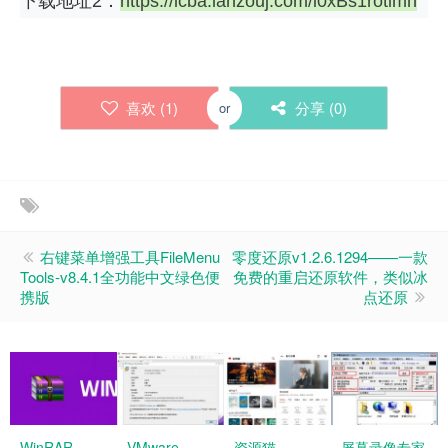
下载地址2：
https://lcba.lanzouj.com/i0xBs1rotimh
喜欢 (
1
)
分享 (
0
)
or
右键菜单增强工具FileMenu
零度还原v1.2.6.1294——一款
Tools-v8.4.1全功能中文绿色便
免费的重启还原软件，类似冰
携版
点还原
WinRAR
VMware
资源猫
屏幕录像专家