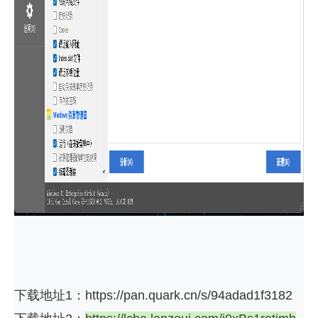
下载地址1：https://pan.quark.cn/s/94adad1f3182