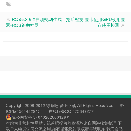
ROS5.X-6.X自动规则生成
挖矿检测 显卡使用GPU使用显
器-ROS路由神器
存使用检测
Copyright 2008-2012 绿茶吧 爱上下载 All Rights Reserved.
黔
ICP备15014829号-1
在线服务QQ:475849277
皖公网安备 34040202000126号
本站为非营利性网站，绿茶吧提供的资源均来自网络收集整理,下
载个人纯属学习交流之用,如有侵犯您的版权请与我联系,我们会马