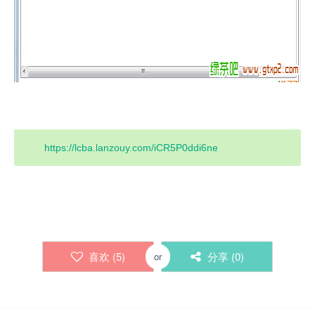
https://lcba.lanzouy.com/iCR5P0ddi6ne
喜欢 (
5
)
分享 (
0
)
or