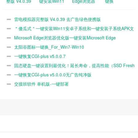
整版 V4.0.39
键安装Win11
Edge浏览器
键换
去广告绿色便
安卓子系统和
优化版一键安
_For_Win7-
携版
一键安装子系
装Microsoft
Win10
雷电模拟器完整版 V4.0.39 去广告绿色便携版
统APK文件
Edge
＂傻瓜式＂一键安装Win11安卓子系统和一键安装子系统APK文
v94.0.992.38
件
Microsoft Edge浏览器优化版一键安装Microsoft Edge
官
v94.0.992.38 官
太阳谷图标一键换_For_Win7-Win10
一键恢复CGI-plus v5.0.0.7
固态硬盘一键设置到最优化！延长寿命，提高性能（SSD Fresh
2020版直
一键恢复CGI-plus v5.0.0.0无广告纯净版
交接班软件 单机版-一键部署