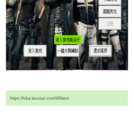
https://lcba.lanzoui.com/i05kkni