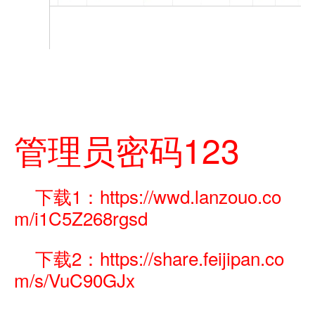
管理员密码123
下载1：https://wwd.lanzouo.co
m/i1C5Z268rgsd
下载2：https://share.feijipan.co
m/s/VuC90GJx