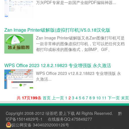
万兴PDF专家是一款国产全能PDF编辑神器...
Zan Image Printer破解版(虚拟打印机)V5.0.18汉化版
Zan Image Printer破解版又名Zan图像打印机可是
一款非常棒的图像虚拟打印机，它可以把任何文档
都打印成标准的图像格式，如BMP、GIF、
JPEG、JPEG 2000、PDF、TIFF 或 PNG 图像。
转换后的图像保留原始文件中的所有信息，无需原
WPS Office 2023 12.8.2.19823 专业增强版 永久激活
始软件就可以轻松共享和查看。并...
WPS Office 2023 v12.8.2.18823 专业增强版 永
久激活...
共
17
页
199
条
首页
上一页
1
2
3
4
5
6
7
8
9
10
11
下一页
末页
Copyright 2008-2012 绿茶吧 爱上下载 All Rights Reserved.
黔
ICP备15014829号-1
在线服务QQ:475849277
皖公网安备 34040202000126号